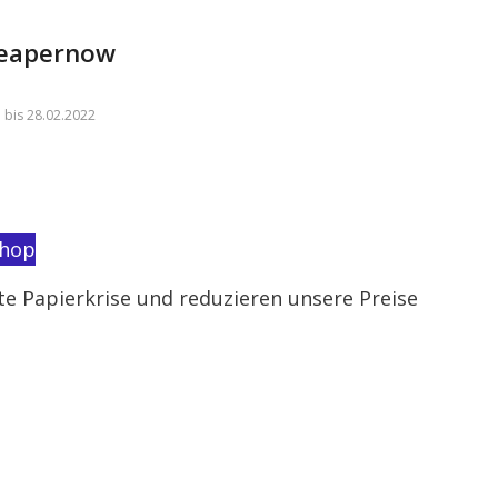
heapernow
 bis 28.02.2022
shop
e Papierkrise und reduzieren unsere Preise