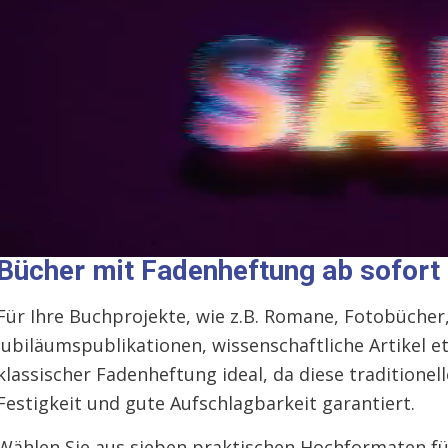
Bücher mit Fadenheftung ab sofort 
Für Ihre Buchprojekte, wie z.B. Romane, Fotobücher
Jubiläumspublikationen, wissenschaftliche Artikel e
klassischer Fadenheftung ideal, da diese traditione
Festigkeit und gute Aufschlagbarkeit garantiert.
Wählen Sie aus sieben praktischen Hochformaten für